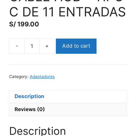
C DE 11 ENTRADAS
S/
199.00
Add to cart
CABLE
HUB
-
TIPO
Category:
Adaptadores
C
DE
11
Description
ENTRADAS
Reviews (0)
quantity
Description