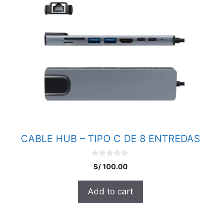
CABLE HUB – TIPO C DE 8 ENTREDAS
0
S/
100.00
o
u
t
Add to cart
o
f
5