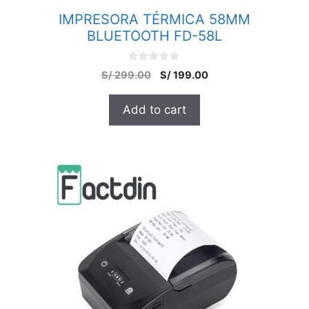
IMPRESORA TÉRMICA 58MM
BLUETOOTH FD-58L
0
S/
299.00
S/
199.00
o
u
t
Add to cart
o
f
5