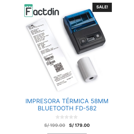
SALE!
IMPRESORA TÉRMICA 58MM
BLUETOOTH FD-582
0
S/
199.00
S/
179.00
o
u