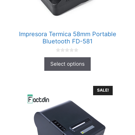
Impresora Termica 58mm Portable
Bluetooth FD-581
0
o
Select options
u
t
o
f
5
SALE!