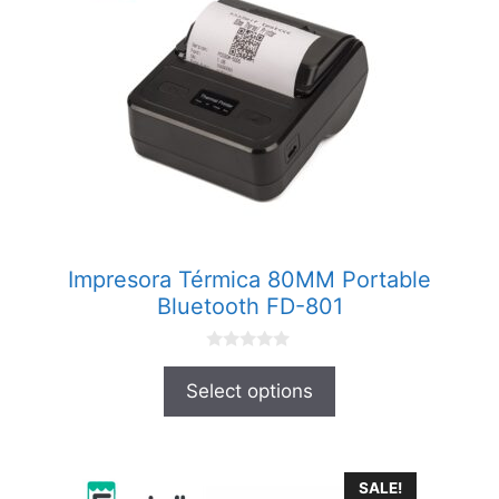
Impresora Térmica 80MM Portable
Bluetooth FD-801
0
o
Select options
u
t
o
f
5
SALE!