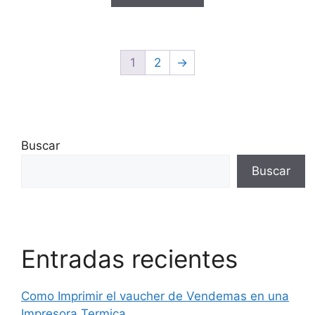
f
5
1
2
→
Buscar
Buscar
Entradas recientes
Como Imprimir el vaucher de Vendemas en una
Impresora Termica