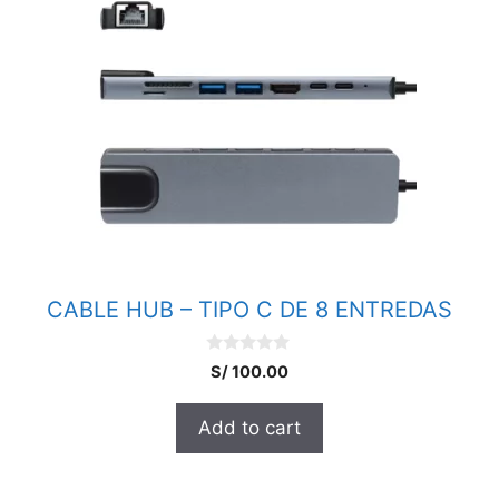
CABLE HUB – TIPO C DE 8 ENTREDAS
0
S/
100.00
o
u
t
Add to cart
o
f
5