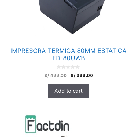
IMPRESORA TERMICA 80MM ESTATICA
FD-80UWB
0
S/
499.00
S/
399.00
o
u
t
Add to cart
o
f
5