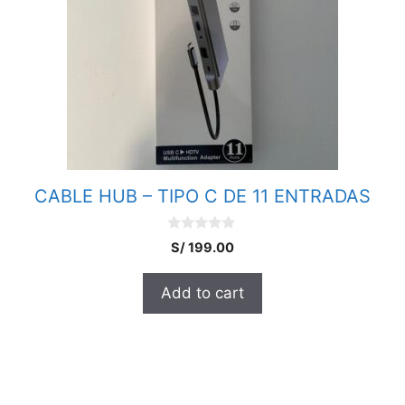
CABLE HUB – TIPO C DE 11 ENTRADAS
0
S/
199.00
o
u
t
Add to cart
o
f
5