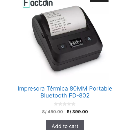
Impresora Térmica 80MM Portable
Bluetooth FD-802
0
S/
450.00
S/
399.00
o
u
t
Add to cart
o