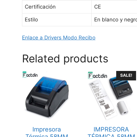
Certificación
CE
Estilo
En blanco y negr
Enlace a Drivers Modo Recibo
Related products
SALE!
Impresora
IMPRESORA
Térmica 58MM
TÉRMICA 58MM