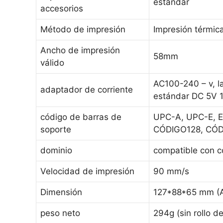
estándar
accesorios
Método de impresión
Impresión térmica
Ancho de impresión
58mm
válido
AC100-240 – v, l
adaptador de corriente
estándar DC 5V 
código de barras de
UPC-A, UPC-E, 
soporte
CÓDIGO128, CÓ
dominio
compatible con
Velocidad de impresión
90 mm/s
Dimensión
127*88*65 mm (A
peso neto
294g (sin rollo d