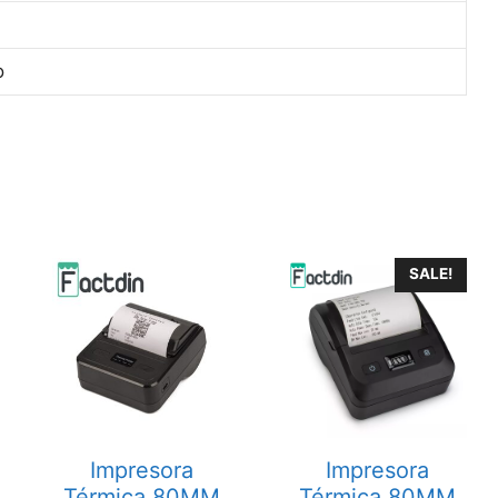
o
SALE!
Impresora
Impresora
Térmica 80MM
Térmica 80MM