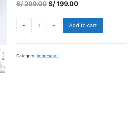
S/
299.00
S/
199.00
Add to cart
IMPRESORA
TÉRMICA
58MM
BLUETOOTH
Category:
Impresoras
FD-
58L
quantity