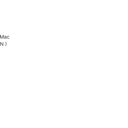
 Mac
N )