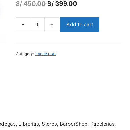
S/
450.00
S/
399.00
Add to cart
Impresora
Térmica
80MM
Portable
Category:
Impresoras
Bluetooth
FD-
802
quantity
odegas, Librerías, Stores, BarberShop, Papelerías,