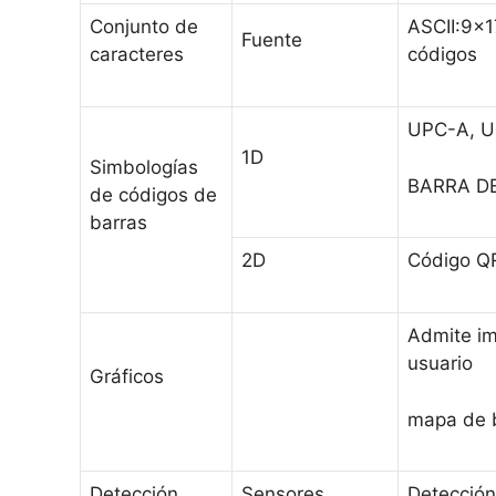
Conjunto de
ASCII:9×1
Fuente
caracteres
códigos
UPC-A, U
1D
Simbologías
BARRA DE
de códigos de
barras
2D
Código Q
Admite im
usuario
Gráficos
mapa de b
Detección
Sensores
Detección